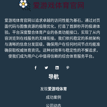
爱游戏体育官网以追求卓越的访问性能为基石，通过对页
面代码与图像资源的极限优化，打造了首屏秒开的极速体
验。平台深度整合体育产业的各类功能接口，实现了从内
容浏览到在线服务的无缝衔接。我们依托稳定的系统架构
与清晰的信息分发层级，确保用户在任何时间节点均能准
确获取权威体育资讯。这种对效率与稳定性的不懈追求，
使我们成为用户心中值得信赖的综合体育服务平台。
导航
发现
爱游戏体育
成功案例
公司动态