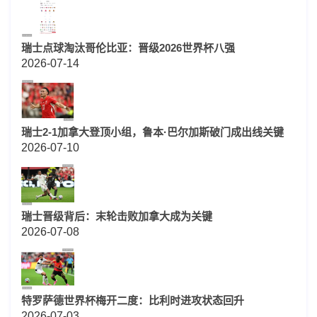
瑞士点球淘汰哥伦比亚：晋级2026世界杯八强
2026-07-14
瑞士2-1加拿大登顶小组，鲁本·巴尔加斯破门成出线关键
2026-07-10
瑞士晋级背后：末轮击败加拿大成为关键
2026-07-08
特罗萨德世界杯梅开二度：比利时进攻状态回升
2026-07-03