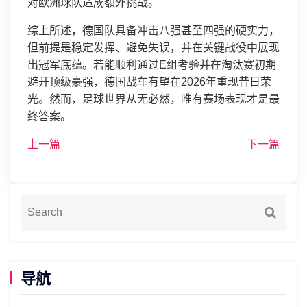
对欧洲球队造成额外挑战。
综上所述，德国队具备冲击八强甚至四强的硬实力，
但前提是稳定发挥、避免失误，并在关键战役中展现
出冠军底蕴。若能顺利通过E组考验并在淘汰赛初期
避开顶级豪强，德国战车有望在2026年重现昔日荣
光。然而，足球世界从无必然，唯有赛场表现才是最
终答案。
上一篇
下一篇
导航