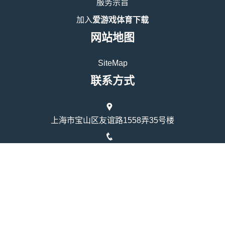
服务宗旨
加入
爱游戏体育下载
网站地图
SiteMap
联系方式
上海市宝山区友谊路1558弄35号楼
18785979601
时间：上午9点至下午4点