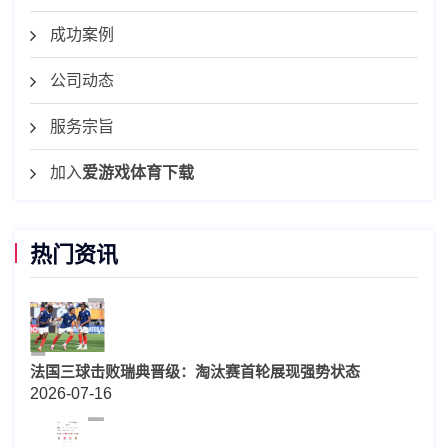
成功案例
公司动态
服务宗旨
加入
爱游戏体育下载
热门资讯
法国三球击败瑞典晋级：淘汰赛首轮展现强势状态
2026-07-16