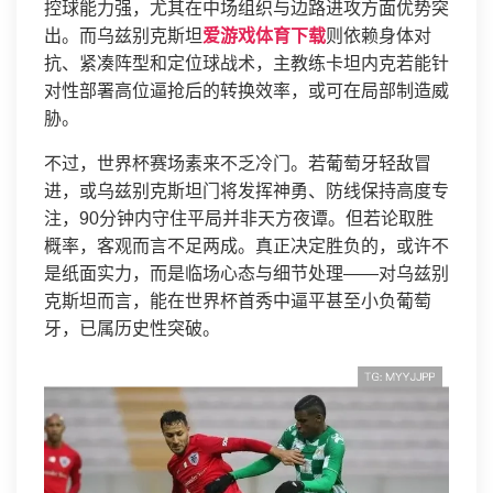
控球能力强，尤其在中场组织与边路进攻方面优势突
出。而乌兹别克斯坦
爱游戏体育下载
则依赖身体对
抗、紧凑阵型和定位球战术，主教练卡坦内克若能针
对性部署高位逼抢后的转换效率，或可在局部制造威
胁。
不过，世界杯赛场素来不乏冷门。若葡萄牙轻敌冒
进，或乌兹别克斯坦门将发挥神勇、防线保持高度专
注，90分钟内守住平局并非天方夜谭。但若论取胜
概率，客观而言不足两成。真正决定胜负的，或许不
是纸面实力，而是临场心态与细节处理——对乌兹别
克斯坦而言，能在世界杯首秀中逼平甚至小负葡萄
牙，已属历史性突破。