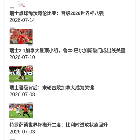
瑞士点球淘汰哥伦比亚：晋级2026世界杯八强
2026-07-14
瑞士2-1加拿大登顶小组，鲁本·巴尔加斯破门成出线关键
2026-07-10
瑞士晋级背后：末轮击败加拿大成为关键
2026-07-08
特罗萨德世界杯梅开二度：比利时进攻状态回升
2026-07-03