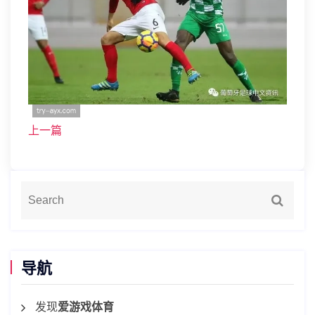
上一篇
导航
发现
爱游戏体育