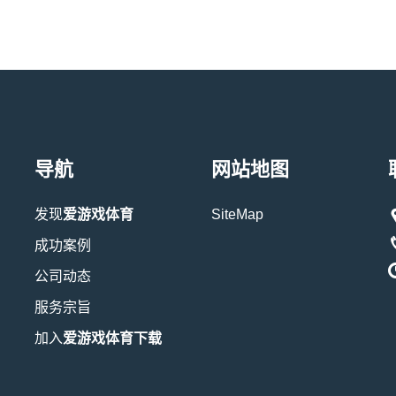
导航
网站地图
发现
爱游戏体育
SiteMap
成功案例
公司动态
服务宗旨
加入
爱游戏体育下载