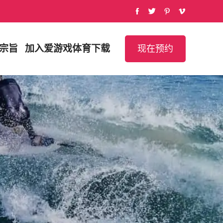
宗旨
加入
爱游戏体育下载
现在预约