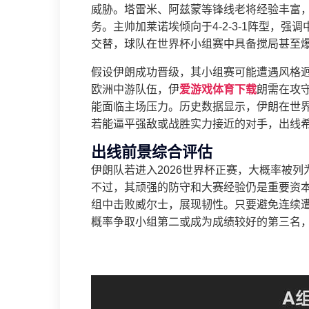
威胁。塔雷米、阿兹蒙等锋线老将经验丰富
务。主帅加莱诺埃倾向于4-2-3-1阵型，
交替，球队在世界杯小组赛中具备搅局甚至
假设伊朗成功晋级，其小组赛可能遭遇风格
欧洲中游队伍，伊
爱游戏体育下载
朗需在攻
能面临主场压力。历史数据显示，伊朗在世
若能逼平强敌或战胜实力接近的对手，出线
出线前景综合评估
伊朗队若进入2026世界杯正赛，大概率被
不过，其顽强的防守和大赛经验仍是重要资本
组中击败威尔士，展现韧性。只要避免连续
概率争取小组第二或成为成绩较好的第三名