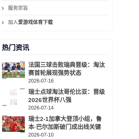
服务宗旨
加入
爱游戏体育下载
热门资讯
法国三球击败瑞典晋级：淘汰
赛首轮展现强势状态
2026-07-16
瑞士点球淘汰哥伦比亚：晋级
2026世界杯八强
2026-07-14
瑞士2-1加拿大登顶小组，鲁
本·巴尔加斯破门成出线关键
2026-07-10