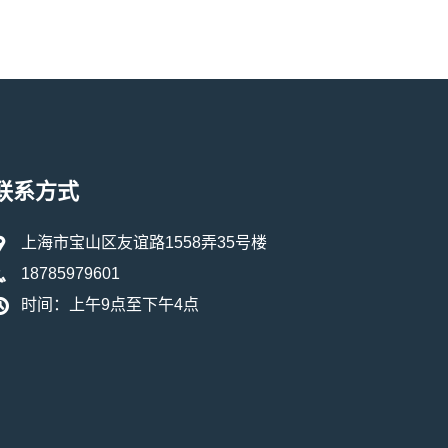
联系方式
上海市宝山区友谊路1558弄35号楼
18785979601
时间：上午9点至下午4点