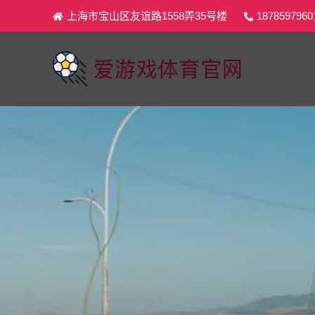
上海市宝山区友谊路1558弄35号楼
1878597960