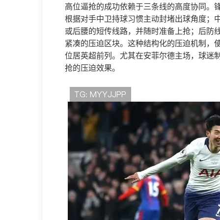
高位逼抢的成功依赖于三条线的高度协同。
根据对手中卫持球习惯主动封堵出球角度；
或后腰的短传线路，并随时准备上抢；后防线
紧凑的压迫区块。这种结构化的压迫机制，
位居英超前列。尤其在安菲尔德主场，球迷
抢的压迫效果。