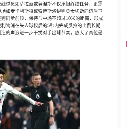
锋线球员如萨拉赫或努涅斯不仅承担终结任务，更需
中场如麦卡利斯特或索博斯洛伊则负责切断向边后卫
则同步前顶，保持与中场不超过10米的距离，形成
使利物浦在失去球权后的5秒内完成反抢的比例长期
制造的声浪进一步干扰对手出球节奏，放大了高位逼