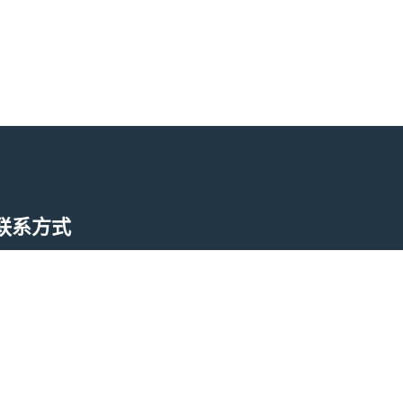
联系方式
上海市宝山区友谊路1558弄35号楼
18785979601
时间：上午9点至下午4点