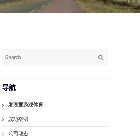
导航
发现
爱游戏体育
成功案例
公司动态